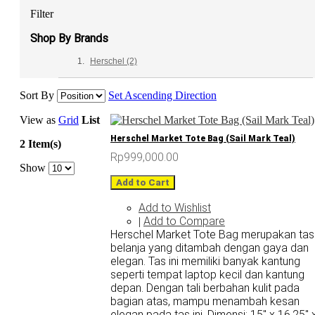
Filter
Shop By Brands
Herschel
(2)
Sort By
Set Ascending Direction
View as
Grid
List
Herschel Market Tote Bag (Sail Mark Teal)
2 Item(s)
Rp999,000.00
Show
Add to Cart
Add to Wishlist
Add to Compare
|
Herschel Market Tote Bag merupakan tas
belanja yang ditambah dengan gaya dan
elegan. Tas ini memiliki banyak kantung
seperti tempat laptop kecil dan kantung
depan. Dengan tali berbahan kulit pada
bagian atas, mampu menambah kesan
elegan pada tas ini. Dimensi: 15" x 16.25" 