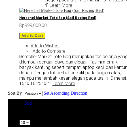
4"
Learn More
Herschel Market Tote Bag (Sail Racing Red)
Rp999,000.00
Add to Cart
Add to Wishlist
Add to Compare
|
Herschel Market Tote Bag merupakan tas belanja yan
ditambah dengan gaya dan elegan. Tas ini memiliki
banyak kantung seperti tempat laptop kecil dan kantu
depan. Dengan tali berbahan kulit pada bagian atas,
mampu menambah kesan elegan pada tas ini. Dimensi:
15" x 16.25" x 4"
Learn More
Sort By
Set Ascending Direction
View as
Grid
List
2 Item(s)
Show