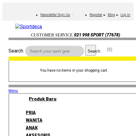
Newsletter Sign Up
Register
Blog
Log In
021 998 SPORT (77678)
CUSTOMER SERVICE
0
Search:
Search
You have no items in your shopping cart.
Menu
Produk Baru
PRIA
WANITA
ANAK
AKSESORIS