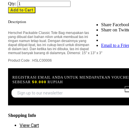
Qty:
Add to Cart
Description
Share Faceboo
Share on Twitt
Herschel Packable Classic Tote Bag merupakan tas
yang dibuat dari bahan nilon untuk membuat tas ini
ringan namun tetap kuat. Dengan desainnya yang
dapat dilipat-lipat, tas ini cukup kecil untuk disimpan
Email to a Frie
di dalam laci. Dan ketika tas ini dibuka, tas ini dapat
memuat banyak barang di dalamnya. Dimensi: 15" x 13" x 3"
Product Code : HSLC00006
REGISTRASI EMAIL ANDA UNTUK MENDAPATKAN VOUCHE
SEBESAR
50.000
RUPIAH
Shopping Info
View Cart