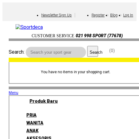
Newsletter Sign Up
Register
Blog
Log In
021 998 SPORT (77678)
CUSTOMER SERVICE
0
Search:
Search
You have no items in your shopping cart.
Menu
Produk Baru
PRIA
WANITA
ANAK
AKSESORIS