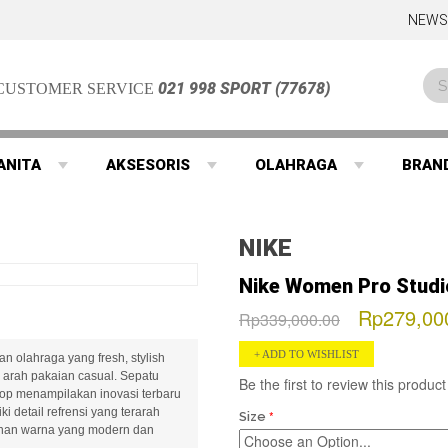
NEWS
021 998 SPORT (77678)
CUSTOMER SERVICE
ANITA
AKSESORIS
OLAHRAGA
BRAN
NIKE
Nike Women Pro Studi
Rp279,00
Rp339,000.00
ADD TO WISHLIST
n olahraga yang fresh, stylish
arah pakaian casual. Sepatu
Be the first to review this product
top menampilakan inovasi terbaru
i detail refrensi yang terarah
Size
lihan warna yang modern dan