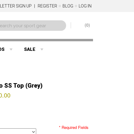
LETTER SIGN UP
REGISTER
BLOG
LOG IN
0
DS
SALE
o SS Top (Grey)
0.00
* Required Fields