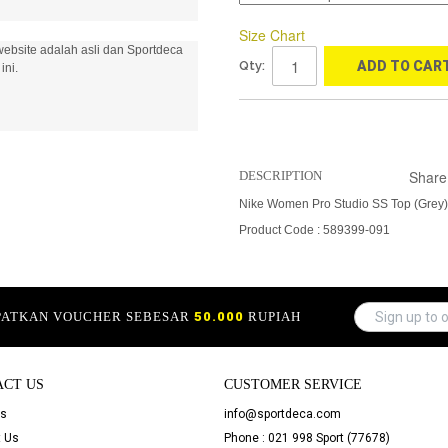
Size Chart
ebsite adalah asli dan Sportdeca
Qty:
ADD TO CAR
ini.
Share
DESCRIPTION
Nike Women Pro Studio SS Top (Grey)
Product Code : 589399-091
APATKAN VOUCHER SEBESAR
50.000
RUPIAH
ACT US
CUSTOMER SERVICE
Us
info@sportdeca.com
 Us
Phone : 021 998 Sport (77678)