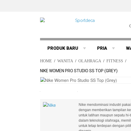
PRODUK BARU
PRIA
W
HOME
/
WANITA
/
OLAHRAGA
/
FITNESS
/
NIKE WOMEN PRO STUDIO SS TOP (GREY)
Nike mendominasi industri pakaia
dengan memberikan tampilan ke 
untuk latihan maupun sepatu hi-
dalam teknologi olahraga, memilik
untuk tetap terdepan dengan pi
dinamis..