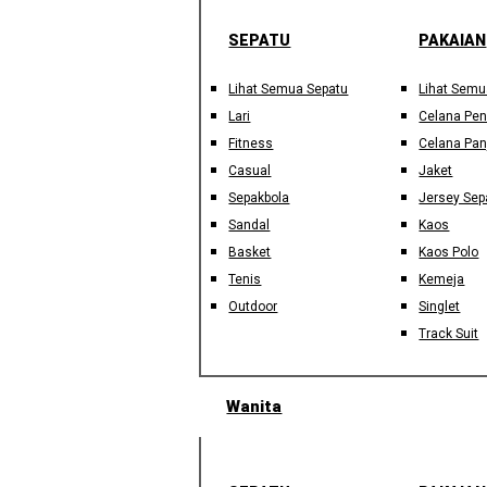
SEPATU
PAKAIAN
Lihat Semua Sepatu
Lihat Semu
Lari
Celana Pe
Fitness
Celana Pan
Casual
Jaket
Sepakbola
Jersey Sep
Sandal
Kaos
Basket
Kaos Polo
Tenis
Kemeja
Outdoor
Singlet
Track Suit
Wanita