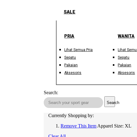
SALE
PRIA
WANITA
Lihat Semua Pria
Lihat Semu
Sepatu
Sepatu
Pakaian
Pakaian
Aksesoris
Aksesoris
Search:
Search
Currently Shopping by:
Remove This Item
Apparel Size:
XL
Clear All