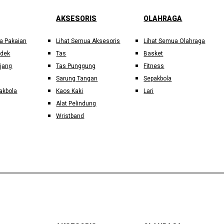
AKSESORIS
OLAHRAGA
a Pakaian
Lihat Semua Aksesoris
Lihat Semua Olahraga
ndek
Tas
Basket
jang
Tas Punggung
Fitness
Sarung Tangan
Sepakbola
akbola
Kaos Kaki
Lari
Alat Pelindung
Wristband