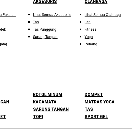
AKSESORIS
OLAHRAGA
a Pakaian
Lihat Semua Aksesoris
Lihat Semua Olahraga
Tas
Lari
ndek
Tas Punggung
Fitness
Sarung Tangan
Yoga
jang
Renang
BOTOL MINUM
DOMPET
NGAN
KACAMATA
MATRAS YOGA
SARUNG TANGAN
TAS
LET
TOPI
SPORT GEL