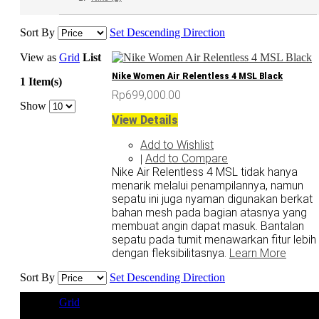
Sort By
Set Descending Direction
View as
Grid
List
Nike Women Air Relentless 4 MSL Black
1 Item(s)
Rp699,000.00
Show
View Details
Add to Wishlist
Add to Compare
|
Nike Air Relentless 4 MSL tidak hanya
menarik melalui penampilannya, namun
sepatu ini juga nyaman digunakan berkat
bahan mesh pada bagian atasnya yang
membuat angin dapat masuk. Bantalan
sepatu pada tumit menawarkan fitur lebih
dengan fleksibilitasnya.
Learn More
Sort By
Set Descending Direction
View as
Grid
List