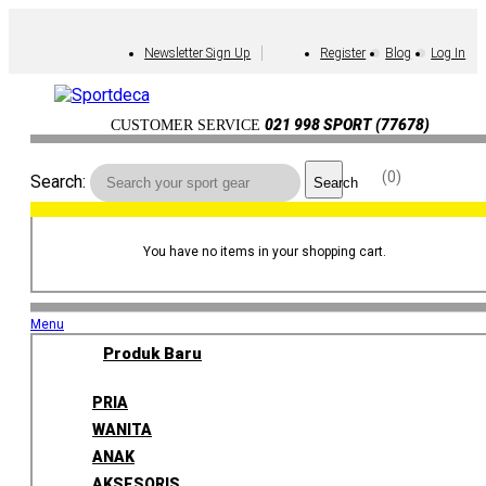
Newsletter Sign Up
Register
Blog
Log In
021 998 SPORT (77678)
CUSTOMER SERVICE
0
Search:
Search
You have no items in your shopping cart.
Menu
Produk Baru
PRIA
WANITA
ANAK
AKSESORIS