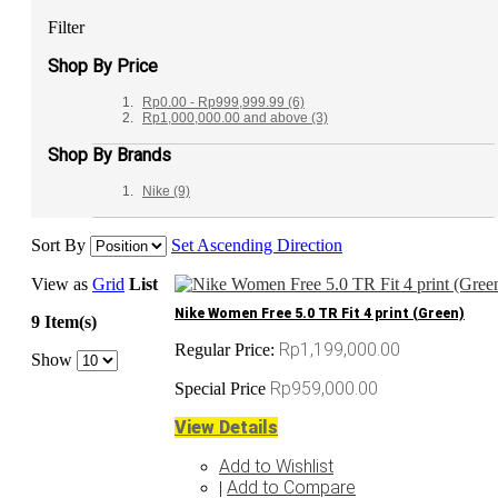
Filter
Shop By Price
Rp0.00
-
Rp999,999.99
(6)
Rp1,000,000.00
and above
(3)
Shop By Brands
Nike
(9)
Sort By
Set Ascending Direction
View as
Grid
List
Nike Women Free 5.0 TR Fit 4 print (Green)
9 Item(s)
Rp1,199,000.00
Regular Price:
Show
Rp959,000.00
Special Price
View Details
Add to Wishlist
Add to Compare
|