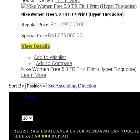
fleksibilitasnya.
Learn More
Nike Women Free 5.0 TR Fit 4 Print (Hyper Turquoise)
Rp1,199,000.00
Regular Price:
Rp1,079,000.00
Special Price
View Details
Add to Wishlist
Add to Compare
|
Nike Women Free 5.0 TR Fit 4 Print (Hyper Turquoise)
Learn More
Sort By
Set Ascending Direction
View as
Grid
List
9 Item(s)
Show
REGISTRASI EMAIL ANDA UNTUK MENDAPATKAN VOUCHE
SEBESAR
50.000
RUPIAH