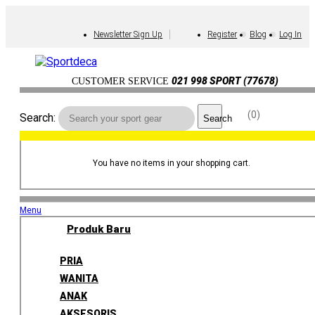
Newsletter Sign Up
Register
Blog
Log In
021 998 SPORT (77678)
CUSTOMER SERVICE
0
Search:
Search
You have no items in your shopping cart.
Menu
Produk Baru
PRIA
WANITA
ANAK
AKSESORIS