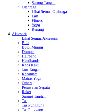
Sarung Tangan
Olahraga
Lihat Semua Olahraga
Lari
Fitness
Yoga
Renang
Aksesoris
Lihat Semua Aksesoris
Bola
Botol Minum
Dompet
Hairband
Headbands
Kaos Kaki
Jam Tangan
Kacamata
Matras Yoga
Others
Perawatan Sepatu
Raket
Sarung Tangan
Tas
Tas Punggung
Tas Pinggang