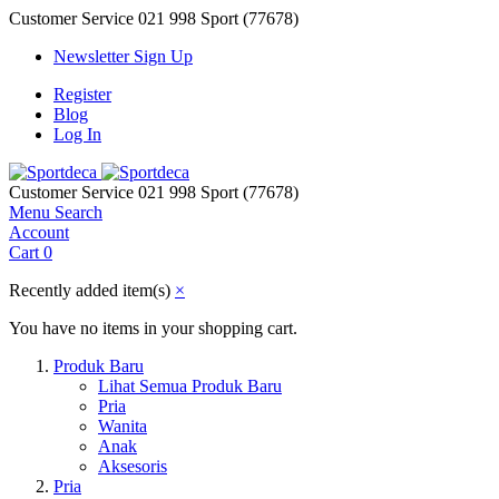
Customer Service
021 998 Sport (77678)
Newsletter Sign Up
Register
Blog
Log In
Customer Service
021 998 Sport (77678)
Menu
Search
Account
Cart
0
Recently added item(s)
×
You have no items in your shopping cart.
Produk Baru
Lihat Semua Produk Baru
Pria
Wanita
Anak
Aksesoris
Pria