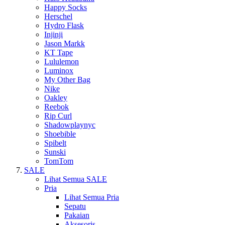
Happy Socks
Herschel
Hydro Flask
Injinji
Jason Markk
KT Tape
Lululemon
Luminox
My Other Bag
Nike
Oakley
Reebok
Rip Curl
Shadowplaynyc
Shoebible
Spibelt
Sunski
TomTom
SALE
Lihat Semua SALE
Pria
Lihat Semua Pria
Sepatu
Pakaian
Aksesoris