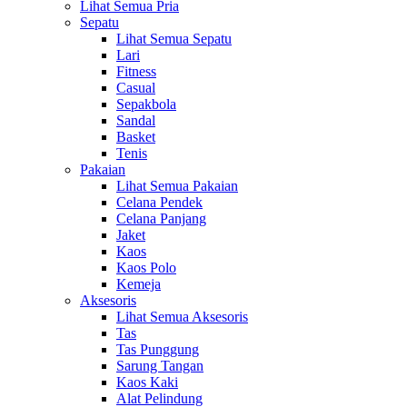
Lihat Semua Pria
Sepatu
Lihat Semua Sepatu
Lari
Fitness
Casual
Sepakbola
Sandal
Basket
Tenis
Pakaian
Lihat Semua Pakaian
Celana Pendek
Celana Panjang
Jaket
Kaos
Kaos Polo
Kemeja
Aksesoris
Lihat Semua Aksesoris
Tas
Tas Punggung
Sarung Tangan
Kaos Kaki
Alat Pelindung