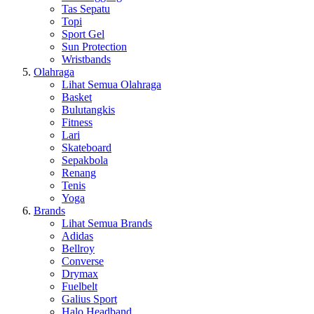
Tas Sepatu
Topi
Sport Gel
Sun Protection
Wristbands
Olahraga
Lihat Semua Olahraga
Basket
Bulutangkis
Fitness
Lari
Skateboard
Sepakbola
Renang
Tenis
Yoga
Brands
Lihat Semua Brands
Adidas
Bellroy
Converse
Drymax
Fuelbelt
Galius Sport
Halo Headband