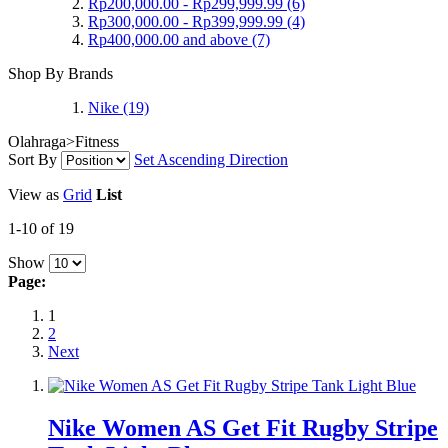
Rp200,000.00
-
Rp299,999.99
(6)
Rp300,000.00
-
Rp399,999.99
(4)
Rp400,000.00
and above
(7)
Shop By Brands
Nike
(19)
Olahraga>Fitness
Sort By
Set Ascending Direction
View as
Grid
List
1-10 of 19
Show
Page:
1
2
Next
Nike Women AS Get Fit Rugby Stripe