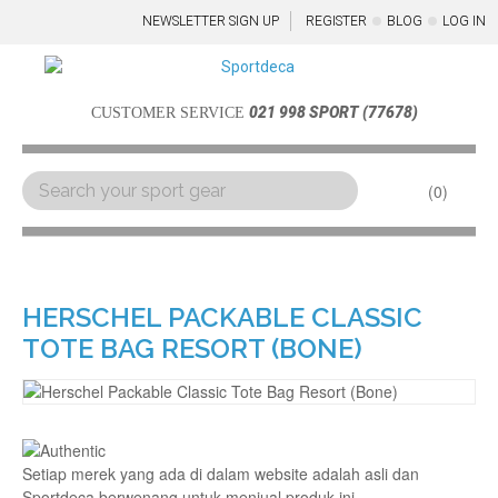
NEWSLETTER SIGN UP
REGISTER
BLOG
LOG IN
021 998 SPORT (77678)
CUSTOMER SERVICE
0
Menu
HERSCHEL PACKABLE CLASSIC
TOTE BAG RESORT (BONE)
Setiap merek yang ada di dalam website adalah asli dan
Sportdeca berwenang untuk menjual produk ini.