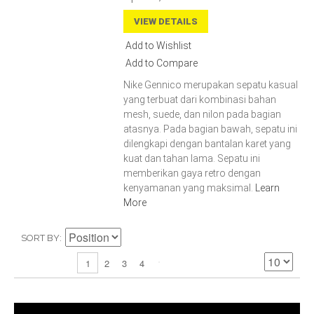
VIEW DETAILS
Add to Wishlist
Add to Compare
Nike Gennico merupakan sepatu kasual
yang terbuat dari kombinasi bahan
mesh, suede, dan nilon pada bagian
atasnya. Pada bagian bawah, sepatu ini
dilengkapi dengan bantalan karet yang
kuat dan tahan lama. Sepatu ini
memberikan gaya retro dengan
kenyamanan yang maksimal.
Learn
More
SORT BY
2
3
4
1