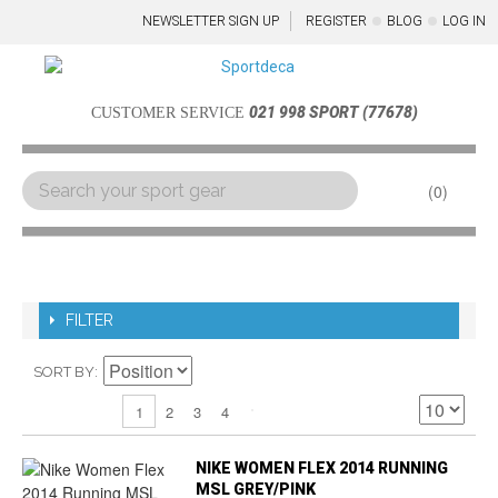
NEWSLETTER SIGN UP
REGISTER
BLOG
LOG IN
021 998 SPORT (77678)
CUSTOMER SERVICE
0
Menu
FILTER
SORT BY
2
3
4
1
NIKE WOMEN FLEX 2014 RUNNING
MSL GREY/PINK