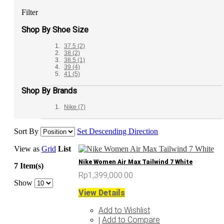
Filter
Shop By Shoe Size
37.5
(2)
38
(2)
38.5
(1)
39
(4)
41
(5)
Shop By Brands
Nike
(7)
Sort By
Set Descending Direction
View as
Grid
List
Nike Women Air Max Tailwind 7 White
7 Item(s)
Rp1,399,000.00
Show
View Details
Add to Wishlist
Add to Compare
|