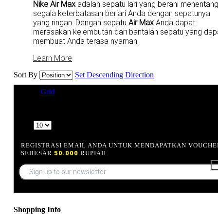
Nike Air Max
adalah sepatu lari yang berani menentan
segala keterbatasan berlari Anda dengan sepatunya
yang ringan. Dengan sepatu
Air Max
Anda dapat
merasakan kelembutan dari bantalan sepatu yang dap
membuat Anda terasa nyaman.
Learn More
Sort By
Set Descending Direction
View as
Grid
List
7 Item(s)
Show
REGISTRASI EMAIL ANDA UNTUK MENDAPATKAN VOUCHE
SEBESAR
50.000
RUPIAH
Shopping Info