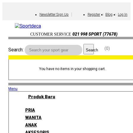
Newsletter Sign Up
Register
Blog
Log In
021 998 SPORT (77678)
CUSTOMER SERVICE
0
Search:
Search
You have no items in your shopping cart.
Menu
Produk Baru
PRIA
WANITA
ANAK
AKSESORIS