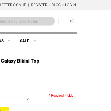
LETTER SIGN UP
REGISTER
BLOG
LOG IN
0
DS
SALE
alaxy Bikini Top
* Required Fields