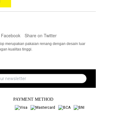
T
 Facebook
Share on Twitter
Top merupakan pakaian renang dengan desain luar
an kualitas tinggi.
PAYMENT METHOD