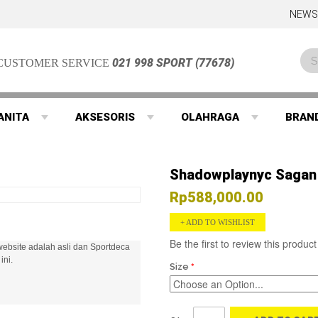
NEWS
021 998 SPORT (77678)
CUSTOMER SERVICE
ANITA
AKSESORIS
OLAHRAGA
BRAN
Shadowplaynyc Sagan G
Rp588,000.00
ADD TO WISHLIST
Be the first to review this product
ebsite adalah asli dan Sportdeca
ini.
Size