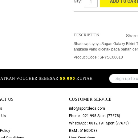
Qty:
ADD TO CAR
Share
DESCRIPTION
Shadowplaynyc Sagan Galaxy Bikini 
angkasa yang dicetak pada bahan deng
Product Code : SPYSC00010
APATKAN VOUCHER SEBESAR
50.000
RUPIAH
ACT US
CUSTOMER SERVICE
Us
info@sportdeca.com
 Us
Phone : 021 998 Sport (77678)
WhatsApp : 0812 191 Sport (77678)
Policy
BBM : 51E0DC33