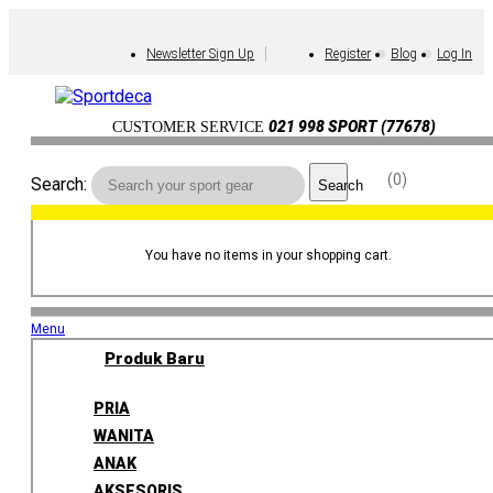
Newsletter Sign Up
Register
Blog
Log In
021 998 SPORT (77678)
CUSTOMER SERVICE
0
Search:
Search
You have no items in your shopping cart.
Menu
Produk Baru
PRIA
WANITA
ANAK
AKSESORIS