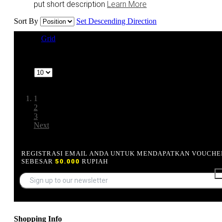
put short description
Learn More
Sort By
Set Descending Direction
View as
Grid
List
1-10 of 22
Show
Page:
1
2
3
Next
REGISTRASI EMAIL ANDA UNTUK MENDAPATKAN VOUCHE
SEBESAR
50.000
RUPIAH
Shopping Info