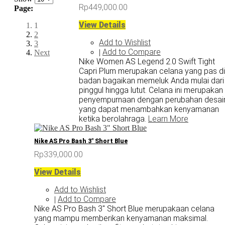
Rp449,000.00
Page:
View Details
1
2
Add to Wishlist
3
Add to Compare
|
Next
Nike Women AS Legend 2.0 Swift Tight
Capri Plum merupakan celana yang pas di
badan bagaikan memeluk Anda mulai dari
pinggul hingga lutut. Celana ini merupakan
penyempurnaan dengan perubahan desai
yang dapat menambahkan kenyamanan
ketika berolahraga.
Learn More
Nike AS Pro Bash 3" Short Blue
Rp339,000.00
View Details
Add to Wishlist
Add to Compare
|
Nike AS Pro Bash 3" Short Blue merupakaan celana
yang mampu memberikan kenyamanan maksimal.