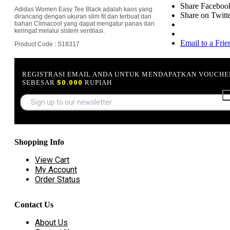
Share Faceboo
Adidas Women Easy Tee Black adalah kaos yang
Share on Twitt
dirancang dengan ukuran slim fit dan terbuat dari
bahan Climacool yang dapat mengatur panas dan
keringat melalui sistem ventilasi.
Email to a Frie
Product Code : S18317
REGISTRASI EMAIL ANDA UNTUK MENDAPATKAN VOUCHE
SEBESAR
50.000
RUPIAH
Shopping Info
View Cart
My Account
Order Status
Contact Us
About Us