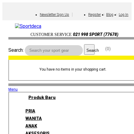
Newsletter Sign Up
Register
Blog
Log In
021 998 SPORT (77678)
CUSTOMER SERVICE
0
Search:
Search
You have no items in your shopping cart.
Menu
Produk Baru
PRIA
WANITA
ANAK
AKSESORIS