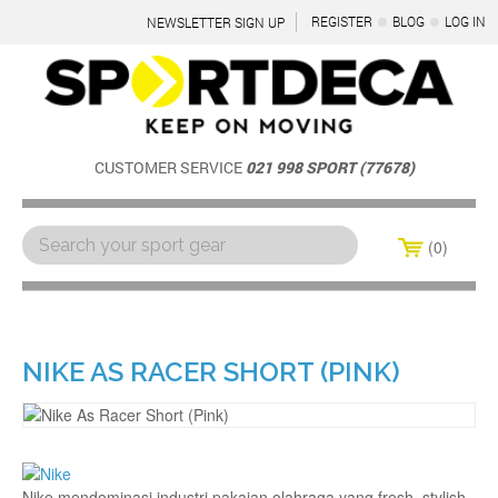
REGISTER
BLOG
LOG IN
NEWSLETTER SIGN UP
CUSTOMER SERVICE
021 998 SPORT (77678)
0
Menu
NIKE AS RACER SHORT (PINK)
Nike mendominasi industri pakaian olahraga yang fresh, stylish