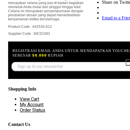
Share on Twitt
merupakan celana yang pas di badan bagaikan
memeluk Anda mulai dari pinggul hingga lutut.
Celana ini merupakan penyempurnaan dengan
perubahan desain yang dapat menambahkan
Email to a Frie
kenyamanan ketika berolahraga.
Product Code : 642535-612
Supplier Code : NIC02393
REGISTRASI EMAIL ANDA UNTUK MENDAPATKAN VOUCHE
SEBESAR
50.000
RUPIAH
Shopping Info
View Cart
My Account
Order Status
Contact Us