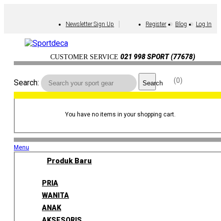
Newsletter Sign Up
Register
Blog
Log In
021 998 SPORT (77678)
CUSTOMER SERVICE
0
Search:
Search
You have no items in your shopping cart.
Menu
Produk Baru
PRIA
WANITA
ANAK
AKSESORIS