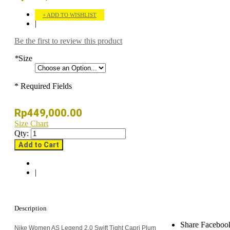
ADD TO WISHLIST
|
Be the first to review this product
*
Size
* Required Fields
Rp449,000.00
Size Chart
Qty:
Add to Cart
|
Description
Share Faceboo
Nike Women AS Legend 2.0 Swift Tight Capri Plum