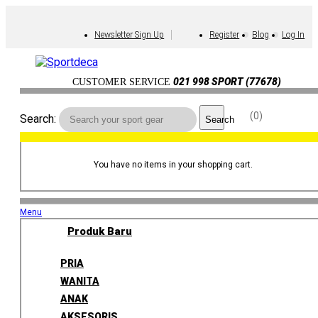
Newsletter Sign Up
Register
Blog
Log In
021 998 SPORT (77678)
CUSTOMER SERVICE
0
Search:
Search
You have no items in your shopping cart.
Menu
Produk Baru
PRIA
WANITA
ANAK
AKSESORIS