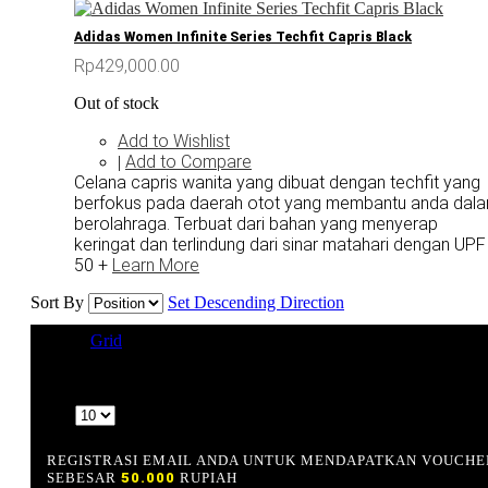
Adidas Women Infinite Series Techfit Capris Black
Rp429,000.00
Out of stock
Add to Wishlist
Add to Compare
|
Celana capris wanita yang dibuat dengan techfit yang
berfokus pada daerah otot yang membantu anda dal
berolahraga. Terbuat dari bahan yang menyerap
keringat dan terlindung dari sinar matahari dengan UPF
50 +
Learn More
Sort By
Set Descending Direction
View as
Grid
List
3 Item(s)
Show
REGISTRASI EMAIL ANDA UNTUK MENDAPATKAN VOUCHE
SEBESAR
50.000
RUPIAH