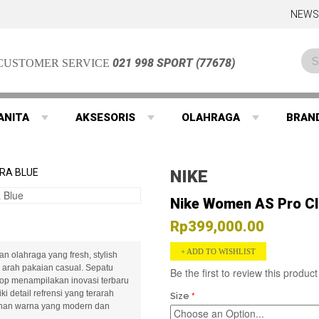
NEWS
021 998 SPORT (77678)
CUSTOMER SERVICE
ANITA
AKSESORIS
OLAHRAGA
BRAN
RA BLUE
NIKE
Nike Women AS Pro Cl
Rp399,000.00
ADD TO WISHLIST
n olahraga yang fresh, stylish
arah pakaian casual. Sepatu
Be the first to review this product
top menampilakan inovasi terbaru
i detail refrensi yang terarah
Size
lihan warna yang modern dan