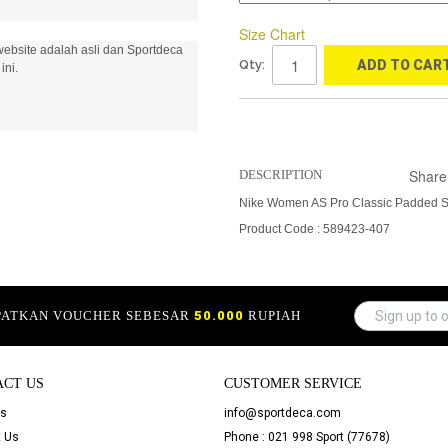
Size Chart
ebsite adalah asli dan Sportdeca
Qty:
ADD TO CAR
ini.
Share
DESCRIPTION
Nike Women AS Pro Classic Padded S
Product Code : 589423-407
APATKAN VOUCHER SEBESAR
50.000
RUPIAH
ACT US
CUSTOMER SERVICE
Us
info@sportdeca.com
 Us
Phone : 021 998 Sport (77678)