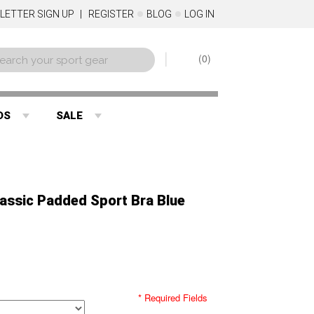
LETTER SIGN UP
REGISTER
BLOG
LOG IN
0
DS
SALE
assic Padded Sport Bra Blue
* Required Fields