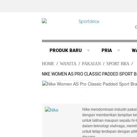
PRODUK BARU
PRIA
W
HOME
/
WANITA
/
PAKAIAN
/
SPORT BRA
/
NIKE WOMEN AS PRO CLASSIC PADDED SPORT B
Nike mendominasi industri pakaia
dengan memberikan tampilan ke 
untuk latihan maupun sepatu hi-
dalam teknologi olahraga, memilik
untuk tetap terdepan dengan pi
dinamis..