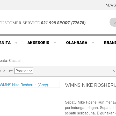
NEWS
021 998 SPORT (77678)
CUSTOMER SERVICE
ANITA
AKSESORIS
OLAHRAGA
BRAN
patu>Casual
ORT BY
V
WMNS NIKE ROSHERU
Sepatu Nike Roshe Run menaw
perlindungan ringan. Sepatu in
sepatu serbaguna. Digunakan 