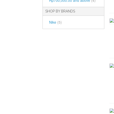
Rp700,000.00
and above
(4)
SHOP BY BRANDS
Nike
(5)