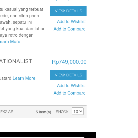
u kasual yang terbuat
VIEW DETAILS
ede, dan nilon pada
Add to Wishlist
awah, sepatu ini
ret yang kuat dan tahan
Add to Compare
aya retro dengan
earn More
Rp749,000.00
ATIONALIST
VIEW DETAILS
ustard
Learn More
Add to Wishlist
Add to Compare
5 Item(s)
IEW AS
SHOW