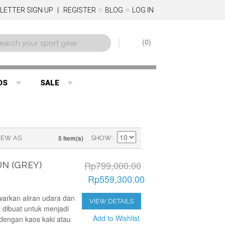
LETTER SIGN UP
REGISTER
BLOG
LOG IN
0
DS
SALE
5 Item(s)
IEW AS
SHOW
Rp799,000.00
N (GREY)
Rp559,300.00
arkan aliran udara dan
VIEW DETAILS
i dibuat untuk menjadi
Add to Wishlist
dengan kaos kaki atau