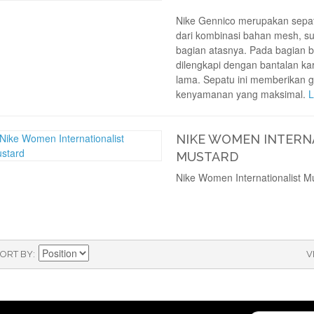
Nike Gennico merupakan sepat
dari kombinasi bahan mesh, su
bagian atasnya. Pada bagian b
dilengkapi dengan bantalan ka
lama. Sepatu ini memberikan g
kenyamanan yang maksimal.
L
NIKE WOMEN INTERN
MUSTARD
Nike Women Internationalist M
ORT BY
V