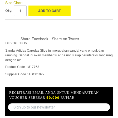
Size Chart
ADD TO CART
Qty:
Share Facebook
Share on Twitter
DESCRIPTION
Sandal Adidas Carodas Slide ini merupakan sandal yang empuk dan
ramping. Sandal ini akan membantu anda untuk siap berinteraksi langsung
dengan air.
Product Code : M17763
Supplier Code : ADC01027
REGISTRASI EMAIL ANDA UNTUK MENDAPATKAN
50.000
VOUCHER SEBESAR
RUPIAH