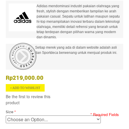
Adidas mendominasi industri pakaian olahraga yang
fresh, stylish dengan memberikan tampilan ke arah
pakaian casual. Sepatu untuk latihan maupun sepatu
hi-top menampilakan inovasi terbaru dalam teknologi
olahraga, memiliki detail refrensi yang terarah untuk
tetap terdepan dengan pilihan warna yang modern
dan dinamis.
Setiap merek yang ada di dalam website adalah asli
dan Sportdeca berwenang untuk menjual produk ini.
Rp219,000.00
ADD TO WISHLIST
Be the first to review this
product
Size
* Required Fields