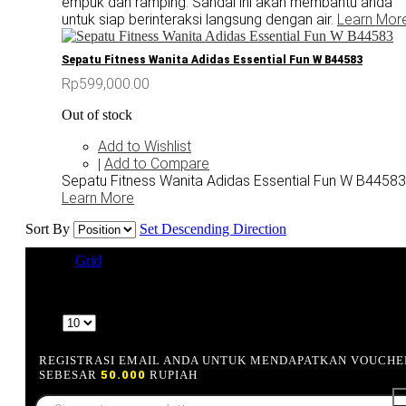
empuk dan ramping. Sandal ini akan membantu anda
untuk siap berinteraksi langsung dengan air.
Learn Mor
Sepatu Fitness Wanita Adidas Essential Fun W B44583
Rp599,000.00
Out of stock
Add to Wishlist
Add to Compare
|
Sepatu Fitness Wanita Adidas Essential Fun W B44583
Learn More
Sort By
Set Descending Direction
View as
Grid
List
4 Item(s)
Show
REGISTRASI EMAIL ANDA UNTUK MENDAPATKAN VOUCHE
SEBESAR
50.000
RUPIAH