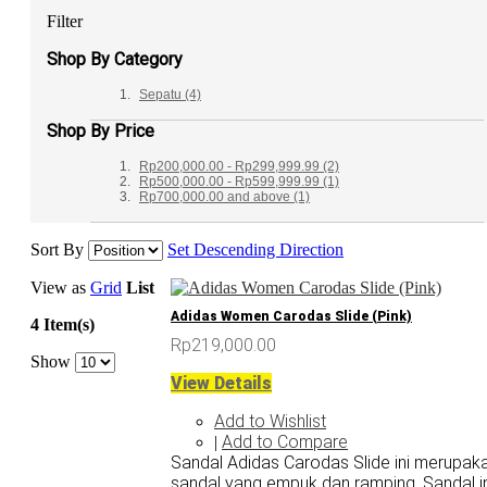
Filter
Shop By Category
Sepatu
(4)
Shop By Price
Rp200,000.00
-
Rp299,999.99
(2)
Rp500,000.00
-
Rp599,999.99
(1)
Rp700,000.00
and above
(1)
Sort By
Set Descending Direction
View as
Grid
List
Adidas Women Carodas Slide (Pink)
4 Item(s)
Rp219,000.00
Show
View Details
Add to Wishlist
Add to Compare
|
Sandal Adidas Carodas Slide ini merupak
sandal yang empuk dan ramping. Sandal in