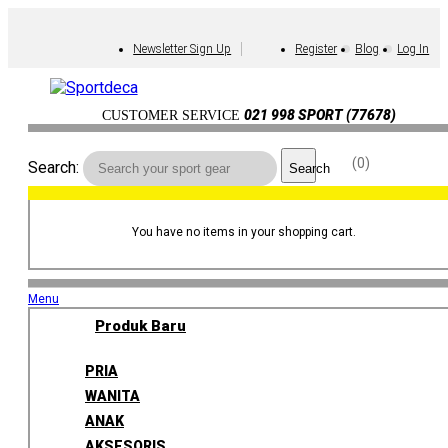
Newsletter Sign Up
Register
Blog
Log In
021 998 SPORT (77678)
CUSTOMER SERVICE
0
Search:
Search
You have no items in your shopping cart.
Menu
Produk Baru
PRIA
WANITA
ANAK
AKSESORIS