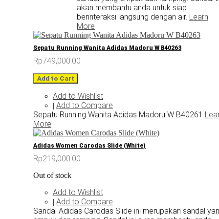
akan membantu anda untuk siap
berinteraksi langsung dengan air.
Learn
More
Sepatu Running Wanita Adidas Madoru W B40263
Rp749,000.00
Add to Cart
Add to Wishlist
Add to Compare
|
Sepatu Running Wanita Adidas Madoru W B40261
Lea
More
Adidas Women Carodas Slide (White)
Rp219,000.00
Out of stock
Add to Wishlist
Add to Compare
|
Sandal Adidas Carodas Slide ini merupakan sandal ya