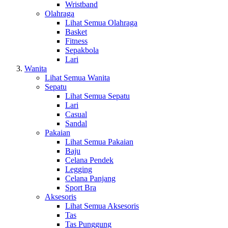
Wristband
Olahraga
Lihat Semua Olahraga
Basket
Fitness
Sepakbola
Lari
Wanita
Lihat Semua Wanita
Sepatu
Lihat Semua Sepatu
Lari
Casual
Sandal
Pakaian
Lihat Semua Pakaian
Baju
Celana Pendek
Legging
Celana Panjang
Sport Bra
Aksesoris
Lihat Semua Aksesoris
Tas
Tas Punggung