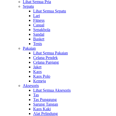
Lihat Semua Pria
Sepatu
Lihat Semua Sepatu
Lari
Fitness
Casual
Sepakbola
Sandal
Basket
Tenis
Pakaian
Lihat Semua Pakaian
Celana Pendek
Celana Panjang
Jaket
Kaos
Kaos Polo
Kemeja
Aksesoris
Lihat Semua Aksesoris
Tas
Tas Punggung
Sarung Tangan
Kaos Kaki
Alat Pelindung