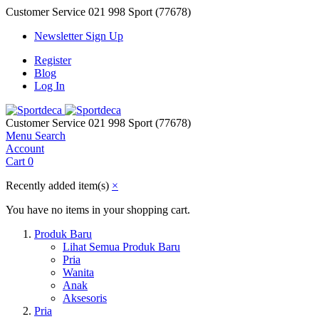
Customer Service
021 998 Sport (77678)
Newsletter Sign Up
Register
Blog
Log In
Customer Service
021 998 Sport (77678)
Menu
Search
Account
Cart
0
Recently added item(s)
×
You have no items in your shopping cart.
Produk Baru
Lihat Semua Produk Baru
Pria
Wanita
Anak
Aksesoris
Pria