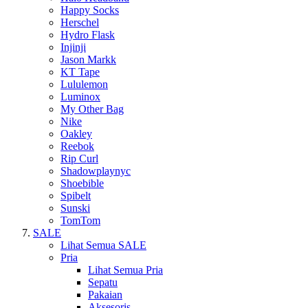
Happy Socks
Herschel
Hydro Flask
Injinji
Jason Markk
KT Tape
Lululemon
Luminox
My Other Bag
Nike
Oakley
Reebok
Rip Curl
Shadowplaynyc
Shoebible
Spibelt
Sunski
TomTom
SALE
Lihat Semua SALE
Pria
Lihat Semua Pria
Sepatu
Pakaian
Aksesoris