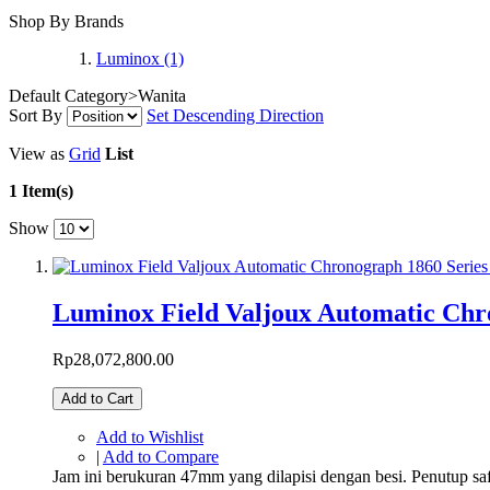
Shop By Brands
Luminox
(1)
Default Category>Wanita
Sort By
Set Descending Direction
View as
Grid
List
1 Item(s)
Show
Luminox Field Valjoux Automatic Chr
Rp28,072,800.00
Add to Cart
Add to Wishlist
|
Add to Compare
Jam ini berukuran 47mm yang dilapisi dengan besi. Penutup safi