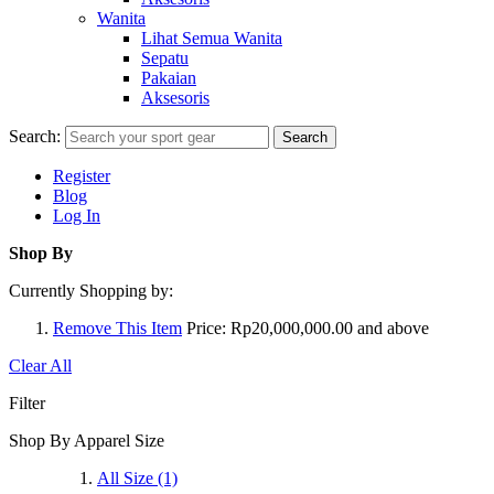
Wanita
Lihat Semua Wanita
Sepatu
Pakaian
Aksesoris
Search:
Search
Register
Blog
Log In
Shop By
Currently Shopping by:
Remove This Item
Price:
Rp20,000,000.00 and above
Clear All
Filter
Shop By Apparel Size
All Size
(1)