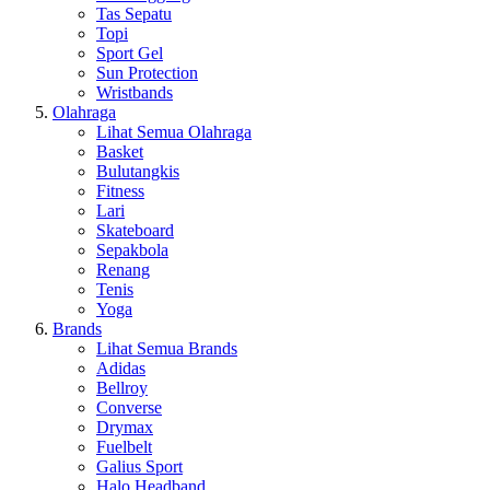
Tas Sepatu
Topi
Sport Gel
Sun Protection
Wristbands
Olahraga
Lihat Semua Olahraga
Basket
Bulutangkis
Fitness
Lari
Skateboard
Sepakbola
Renang
Tenis
Yoga
Brands
Lihat Semua Brands
Adidas
Bellroy
Converse
Drymax
Fuelbelt
Galius Sport
Halo Headband