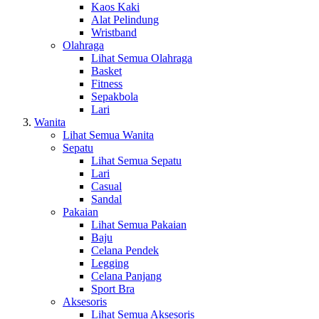
Kaos Kaki
Alat Pelindung
Wristband
Olahraga
Lihat Semua Olahraga
Basket
Fitness
Sepakbola
Lari
Wanita
Lihat Semua Wanita
Sepatu
Lihat Semua Sepatu
Lari
Casual
Sandal
Pakaian
Lihat Semua Pakaian
Baju
Celana Pendek
Legging
Celana Panjang
Sport Bra
Aksesoris
Lihat Semua Aksesoris