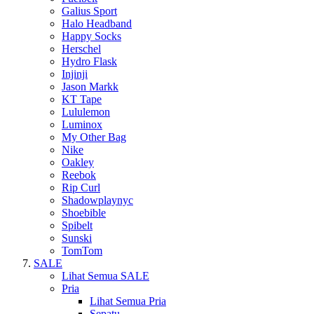
Galius Sport
Halo Headband
Happy Socks
Herschel
Hydro Flask
Injinji
Jason Markk
KT Tape
Lululemon
Luminox
My Other Bag
Nike
Oakley
Reebok
Rip Curl
Shadowplaynyc
Shoebible
Spibelt
Sunski
TomTom
SALE
Lihat Semua SALE
Pria
Lihat Semua Pria
Sepatu