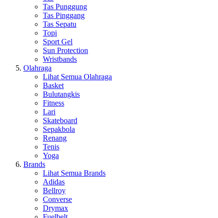
Tas Punggung
Tas Pinggang
Tas Sepatu
Topi
Sport Gel
Sun Protection
Wristbands
Olahraga
Lihat Semua Olahraga
Basket
Bulutangkis
Fitness
Lari
Skateboard
Sepakbola
Renang
Tenis
Yoga
Brands
Lihat Semua Brands
Adidas
Bellroy
Converse
Drymax
Fuelbelt