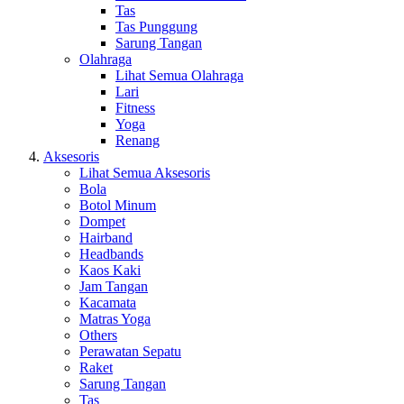
Tas
Tas Punggung
Sarung Tangan
Olahraga
Lihat Semua Olahraga
Lari
Fitness
Yoga
Renang
Aksesoris
Lihat Semua Aksesoris
Bola
Botol Minum
Dompet
Hairband
Headbands
Kaos Kaki
Jam Tangan
Kacamata
Matras Yoga
Others
Perawatan Sepatu
Raket
Sarung Tangan
Tas