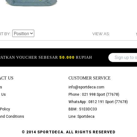
RT BY
VIEW AS
APATKAN VOUCHER SEBESAR
50.000
RUPIAH
ACT US
CUSTOMER SERVICE
Us
info@sportdeca.com
 Us
Phone : 021 998 Sport (77678)
WhatsApp : 0812 191 Sport (77678)
Policy
BBM : 51E0DC33
nd Conditions
Line: Sportdeca
© 2014 SPORTDECA. ALL RIGHTS RESERVED