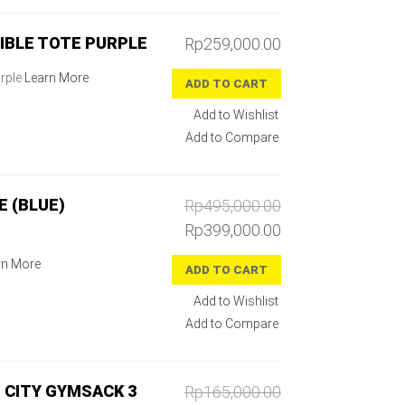
IBLE TOTE PURPLE
Rp259,000.00
urple
Learn More
ADD TO CART
Add to Wishlist
Add to Compare
E (BLUE)
Rp495,000.00
Rp399,000.00
rn More
ADD TO CART
Add to Wishlist
Add to Compare
 CITY GYMSACK 3
Rp165,000.00