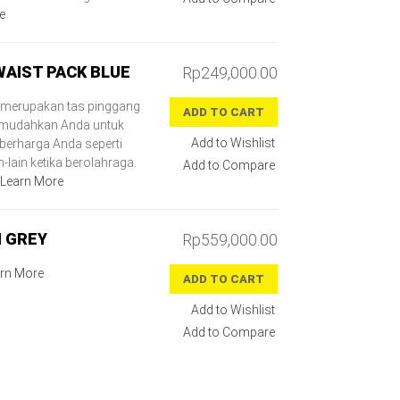
e
WAIST PACK BLUE
Rp249,000.00
k merupakan tas pinggang
ADD TO CART
memudahkan Anda untuk
Add to Wishlist
erharga Anda seperti
-lain ketika berolahraga.
Add to Compare
Learn More
M GREY
Rp559,000.00
rn More
ADD TO CART
Add to Wishlist
Add to Compare