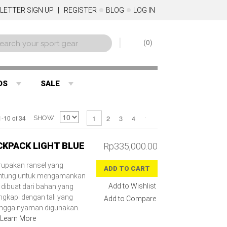
LETTER SIGN UP
REGISTER
BLOG
LOG IN
0
DS
SALE
2
3
4
1-10 of 34
1
SHOW
CKPACK LIGHT BLUE
Rp335,000.00
rupakan ransel yang
ADD TO CART
antung untuk mengamankan
Add to Wishlist
 dibuat dari bahan yang
engkapi dengan tali yang
Add to Compare
ngga nyaman digunakan.
Learn More