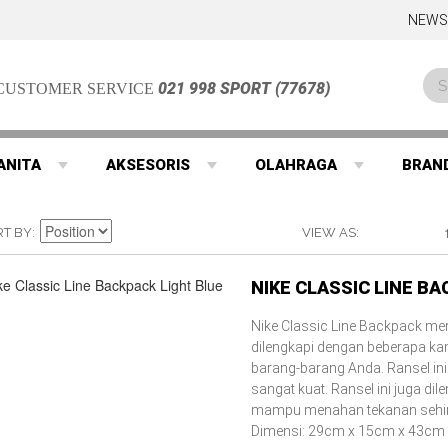
NEWS
021 998 SPORT (77678)
CUSTOMER SERVICE
ANITA
AKSESORIS
OLAHRAGA
BRAN
RT BY
VIEW AS
NIKE CLASSIC LINE BA
Nike Classic Line Backpack me
dilengkapi dengan beberapa k
barang-barang Anda. Ransel ini
sangat kuat. Ransel ini juga dil
mampu menahan tekanan sehi
Dimensi: 29cm x 15cm x 43cm