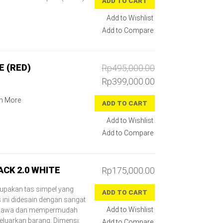
ADD TO CART
Add to Wishlist
Add to Compare
E (RED)
Rp495,000.00
Rp399,000.00
n More
ADD TO CART
Add to Wishlist
Add to Compare
CK 2.0 WHITE
Rp175,000.00
upakan tas simpel yang
ADD TO CART
s ini didesain dengan sangat
Add to Wishlist
ibawa dan mempermudah
luarkan barang. Dimensi:
Add to Compare