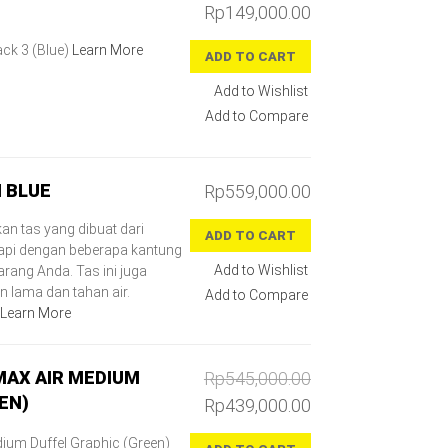
Rp149,000.00
ck 3 (Blue)
Learn More
ADD TO CART
Add to Wishlist
Add to Compare
M BLUE
Rp559,000.00
n tas yang dibuat dari
ADD TO CART
gkapi dengan beberapa kantung
Add to Wishlist
ang Anda. Tas ini juga
 lama dan tahan air.
Add to Compare
Learn More
MAX AIR MEDIUM
Rp545,000.00
EN)
Rp439,000.00
ium Duffel Graphic (Green)