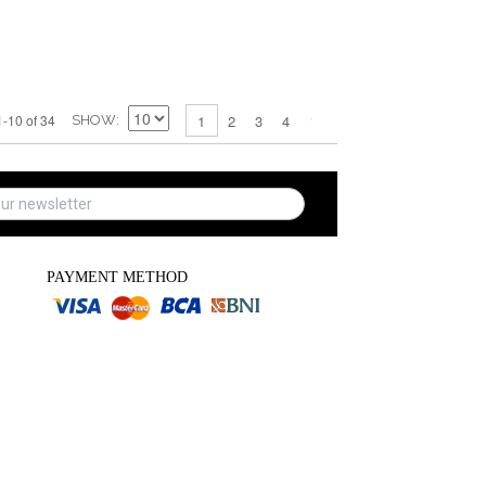
2
3
4
1-10 of 34
1
SHOW
PAYMENT METHOD