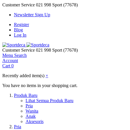
Customer Service
021 998 Sport (77678)
Newsletter Sign Up
Register
Blog
Log In
Customer Service
021 998 Sport (77678)
Menu
Search
Account
Cart
0
Recently added item(s)
×
You have no items in your shopping cart.
Produk Baru
Lihat Semua Produk Baru
Pria
Wanita
Anak
Aksesoris
Pria