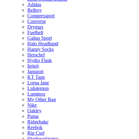
Adidas
Bellroy
Compressport
Converse
Drymax
Fuelbelt
Galius Sport
Halo Headband
Happy Socks
Herschel
Hydro Flask
Injinji
Jansport
KT Tape
Lorna Jane
Lululemon
Luminox
My Other Bag
Nike
Oakley
Puma
Ridgebake
Reebok
Rip Curl
Shadowplaynyc