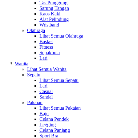
Tas Punggung
Sarung Tangan
Kaos Kaki
Alat Pelindung
Wristband
Olahraga
Lihat Semua Olahraga
Basket
Fitness
Sepakbola
Lari
Wanita
Lihat Semua Wanita
Sepatu
Lihat Semua Sepatu
Lari
Casual
Sandal
Pakaian
Lihat Semua Pakaian
Baju
Celana Pendek
Legging
Celana Panjang
Sport Bra