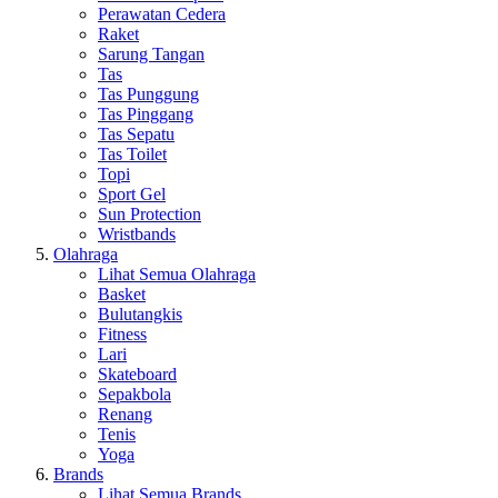
Perawatan Cedera
Raket
Sarung Tangan
Tas
Tas Punggung
Tas Pinggang
Tas Sepatu
Tas Toilet
Topi
Sport Gel
Sun Protection
Wristbands
Olahraga
Lihat Semua Olahraga
Basket
Bulutangkis
Fitness
Lari
Skateboard
Sepakbola
Renang
Tenis
Yoga
Brands
Lihat Semua Brands