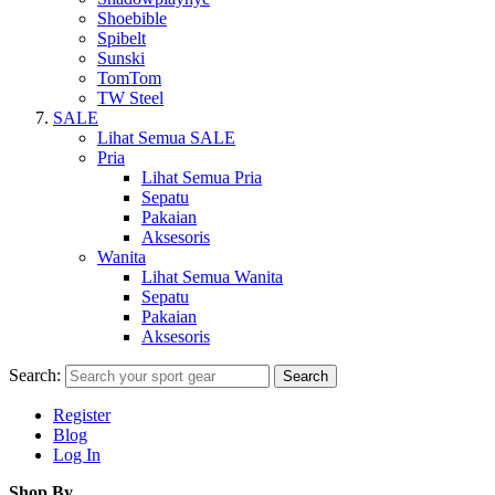
Shoebible
Spibelt
Sunski
TomTom
TW Steel
SALE
Lihat Semua SALE
Pria
Lihat Semua Pria
Sepatu
Pakaian
Aksesoris
Wanita
Lihat Semua Wanita
Sepatu
Pakaian
Aksesoris
Search:
Search
Register
Blog
Log In
Shop By