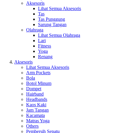
Aksesoris
Lihat Semua Aksesoris
Tas
Tas Punggung
Sarung Tangan
Olahraga
Lihat Semua Olahraga
Lari
Fitness
Yoga
Renang
Aksesoris
Lihat Semua Aksesoris
Arm Pockets
Bola
Botol Minum
Dompet
Hairband
Headbands
Kaos Kaki
Jam Tangan
Kacamata
Matras Yoga
Others
Pembersih Sepatu