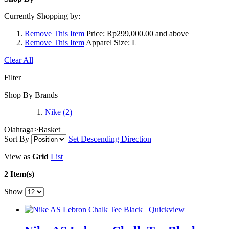
Currently Shopping by:
Remove This Item
Price:
Rp299,000.00 and above
Remove This Item
Apparel Size:
L
Clear All
Filter
Shop By Brands
Nike
(2)
Olahraga>Basket
Sort By
Set Descending Direction
View as
Grid
List
2 Item(s)
Show
Quickview