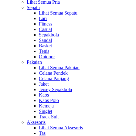
Lihat Semua Pria
Sepatu
Lihat Semua Sepatu
Lari
Fitness
Casual
Sepakbola
Sandal
Basket
Tenis
Outdoor
Pakaian
Lihat Semua Pakaian
Celana Pendek
Celana Panjang
Jaket
Jersey Sepakbola
Kaos
Kaos Polo
Kemeja
Singlet
Track Suit
Aksesoris
Lihat Semua Aksesoris
Tas