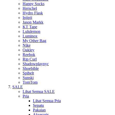
Happy Socks
Herschel
Hydro Flask
Injinji
Jason Markk
KT Tape
Lululemon
Luminox
My Other Bag
Nike
Oakley
Reebok
Rip Curl
Shadowplaynyc
Shoebible
Spibelt
Sunski
TomTom
SALE
Lihat Semua SALE
Pria
Lihat Semua Pria
Sepatu
Pakaian
Aksesoris