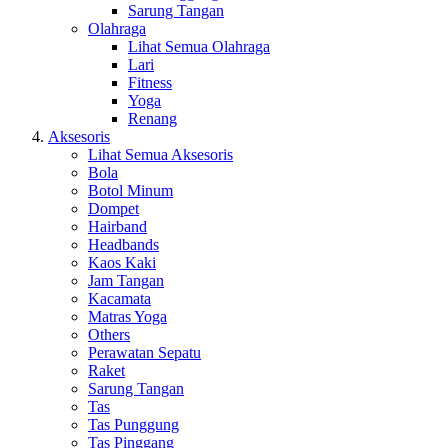
Sarung Tangan
Olahraga
Lihat Semua Olahraga
Lari
Fitness
Yoga
Renang
Aksesoris
Lihat Semua Aksesoris
Bola
Botol Minum
Dompet
Hairband
Headbands
Kaos Kaki
Jam Tangan
Kacamata
Matras Yoga
Others
Perawatan Sepatu
Raket
Sarung Tangan
Tas
Tas Punggung
Tas Pinggang