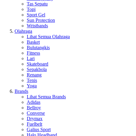
Tas Sepatu
Topi
Sport Gel
Sun Protection
Wristbands
Olahraga
Lihat Semua Olahraga
Basket
Bulutangkis
Fitness
Lari
Skateboard
Sepakbola
Renang
Tenis
Yoga
Brands
Lihat Semua Brands
Adidas
Bellroy
Converse
Drymax
Fuelbelt
Galius Sport
Halo Headband