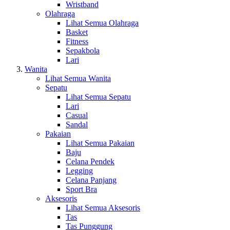
Wristband
Olahraga
Lihat Semua Olahraga
Basket
Fitness
Sepakbola
Lari
Wanita
Lihat Semua Wanita
Sepatu
Lihat Semua Sepatu
Lari
Casual
Sandal
Pakaian
Lihat Semua Pakaian
Baju
Celana Pendek
Legging
Celana Panjang
Sport Bra
Aksesoris
Lihat Semua Aksesoris
Tas
Tas Punggung