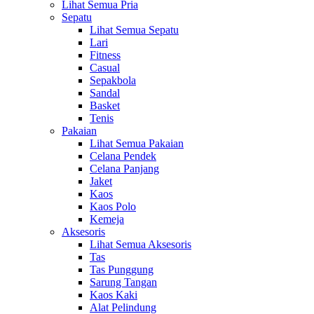
Lihat Semua Pria
Sepatu
Lihat Semua Sepatu
Lari
Fitness
Casual
Sepakbola
Sandal
Basket
Tenis
Pakaian
Lihat Semua Pakaian
Celana Pendek
Celana Panjang
Jaket
Kaos
Kaos Polo
Kemeja
Aksesoris
Lihat Semua Aksesoris
Tas
Tas Punggung
Sarung Tangan
Kaos Kaki
Alat Pelindung