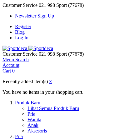
Customer Service
021 998 Sport (77678)
Newsletter Sign Up
Register
Blog
Log In
Customer Service
021 998 Sport (77678)
Menu
Search
Account
Cart
0
Recently added item(s)
×
You have no items in your shopping cart.
Produk Baru
Lihat Semua Produk Baru
Pria
Wanita
Anak
Aksesoris
Pria