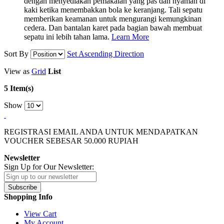
dengan menyediakan pemakaian yang pas dan nyaman di
kaki ketika menembakkan bola ke keranjang. Tali sepatu
memberikan keamanan untuk mengurangi kemungkinan
cedera. Dan bantalan karet pada bagian bawah membuat
sepatu ini lebih tahan lama.
Learn More
Sort By
Set Ascending Direction
View as
Grid
List
5 Item(s)
Show
REGISTRASI EMAIL ANDA UNTUK MENDAPATKAN
VOUCHER SEBESAR
50.000
RUPIAH
Newsletter
Sign Up for Our Newsletter:
Subscribe
Shopping Info
View Cart
My Account