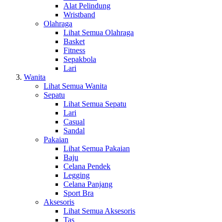
Alat Pelindung
Wristband
Olahraga
Lihat Semua Olahraga
Basket
Fitness
Sepakbola
Lari
Wanita
Lihat Semua Wanita
Sepatu
Lihat Semua Sepatu
Lari
Casual
Sandal
Pakaian
Lihat Semua Pakaian
Baju
Celana Pendek
Legging
Celana Panjang
Sport Bra
Aksesoris
Lihat Semua Aksesoris
Tas