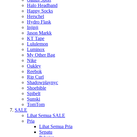
Halo Headband
Happy Socks
Herschel
Hydro Flask
Injinji
Jason Markk
KT Tape
Lululemon
Luminox
My Other Bag
Nike
Oakley
Reebok
Rip Curl
Shadowplaynyc
Shoebible
Spibelt
Sunski
TomTom
SALE
Lihat Semua SALE
Pria
Lihat Semua Pria
Sepatu