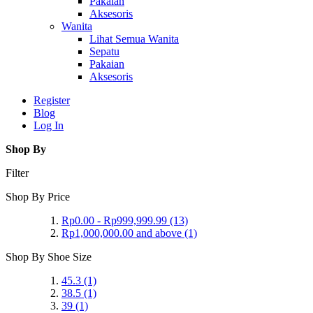
Pakaian
Aksesoris
Wanita
Lihat Semua Wanita
Sepatu
Pakaian
Aksesoris
Register
Blog
Log In
Shop By
Filter
Shop By Price
Rp0.00
-
Rp999,999.99
(13)
Rp1,000,000.00
and above
(1)
Shop By Shoe Size
45.3
(1)
38.5
(1)
39
(1)