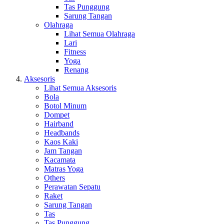
Tas Punggung
Sarung Tangan
Olahraga
Lihat Semua Olahraga
Lari
Fitness
Yoga
Renang
Aksesoris
Lihat Semua Aksesoris
Bola
Botol Minum
Dompet
Hairband
Headbands
Kaos Kaki
Jam Tangan
Kacamata
Matras Yoga
Others
Perawatan Sepatu
Raket
Sarung Tangan
Tas
Tas Punggung