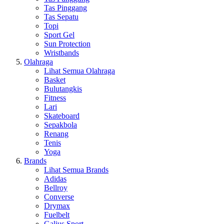
Tas Pinggang
Tas Sepatu
Topi
Sport Gel
Sun Protection
Wristbands
Olahraga
Lihat Semua Olahraga
Basket
Bulutangkis
Fitness
Lari
Skateboard
Sepakbola
Renang
Tenis
Yoga
Brands
Lihat Semua Brands
Adidas
Bellroy
Converse
Drymax
Fuelbelt
Galius Sport