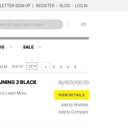
LETTER SIGN UP
REGISTER
BLOG
LOG IN
0
DS
SALE
2
3
4
5
of 44
1
SHOW
INING 2 BLACK
Rp909,000.00
lack
Learn More
VIEW DETAILS
Add to Wishlist
Add to Compare