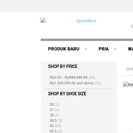
PRODUK BARU
PRIA
W
SHOP BY PRICE
SO
Rp0.00
Rp999,999.99
-
(33)
Rp1,000,000.00
and above
(11)
SHOP BY SHOE SIZE
36
(1)
37
(1)
38
(1)
38.5
(3)
40
(14)
40.5
(3)