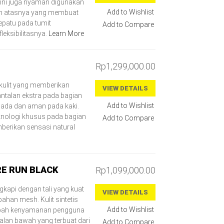
ini juga nyaman digunakan
Add to Wishlist
an atasnya yang membuat
epatu pada tumit
Add to Compare
leksibilitasnya.
Learn More
Rp1,299,000.00
 kulit yang memberikan
VIEW DETAILS
ntalan ekstra pada bagian
Add to Wishlist
ada dan aman pada kaki.
eknologi khusus pada bagian
Add to Compare
erikan sensasi natural
RE RUN BLACK
Rp1,099,000.00
gkapi dengan tali yang kuat
VIEW DETAILS
han mesh. Kulit sintetis
Add to Wishlist
mbah kenyamanan pengguna
talan bawah yang terbuat dari
Add to Compare