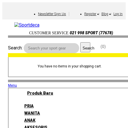
Newsletter Sign Up
Register
Blog
Log In
021 998 SPORT (77678)
CUSTOMER SERVICE
0
Search:
Search
You have no items in your shopping cart.
Menu
Produk Baru
PRIA
WANITA
ANAK
AKSESORIS