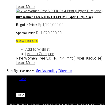
Learn More
Nike Women Free 5.0 TR Fit 4 Print (Hyper Turquoise)
Rp1,199,000.00
Regular Price:
Rp1,079,000.00
Special Price
View Details
Add to Wishlist
Add to Compare
|
Nike Women Free 5.0 TR Fit 4 Print (Hyper Turquoise)
Learn More
Sort By
Set Ascending Direction
View as
Grid
List
8 Item(s)
Show
REGISTRASI EMAIL ANDA UNTUK MENDAPATKAN VOUCHE