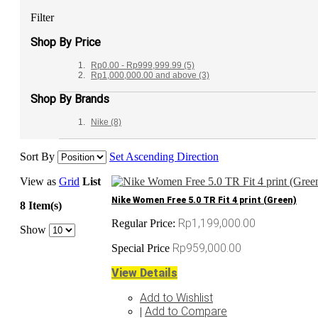
Filter
Shop By Price
Rp0.00
-
Rp999,999.99
(5)
Rp1,000,000.00
and above
(3)
Shop By Brands
Nike
(8)
Sort By
Set Ascending Direction
View as
Grid
List
Nike Women Free 5.0 TR Fit 4 print (Green)
8 Item(s)
Rp1,199,000.00
Regular Price:
Show
Rp959,000.00
Special Price
View Details
Add to Wishlist
Add to Compare
|