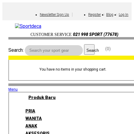
Newsletter Sign Up
Register
Blog
Log In
021 998 SPORT (77678)
CUSTOMER SERVICE
0
Search:
Search
You have no items in your shopping cart.
Menu
Produk Baru
PRIA
WANITA
ANAK
AKSESORIS