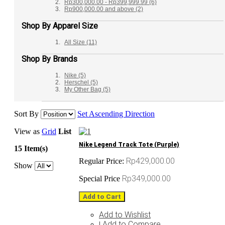
Rp300,000.00
-
Rp399,999.99
(6)
Rp900,000.00
and above
(2)
Shop By Apparel Size
All Size
(11)
Shop By Brands
Nike
(5)
Herschel
(5)
My Other Bag
(5)
Sort By
Set Ascending Direction
View as
Grid
List
Nike Legend Track Tote (Purple)
15 Item(s)
Rp429,000.00
Regular Price:
Show
Rp349,000.00
Special Price
Add to Cart
Add to Wishlist
Add to Compare
|