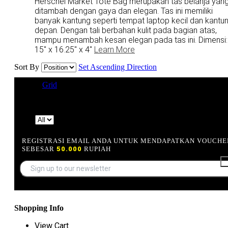
Herschel Market Tote Bag merupakan tas belanja yan
ditambah dengan gaya dan elegan. Tas ini memiliki
banyak kantung seperti tempat laptop kecil dan kantu
depan. Dengan tali berbahan kulit pada bagian atas,
mampu menambah kesan elegan pada tas ini. Dimensi:
15" x 16.25" x 4"
Learn More
Sort By
Set Ascending Direction
View as
Grid
List
15 Item(s)
Show
REGISTRASI EMAIL ANDA UNTUK MENDAPATKAN VOUCHE
SEBESAR
50.000
RUPIAH
Shopping Info
View Cart