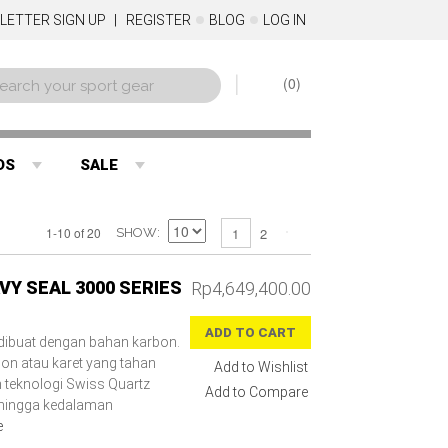
LETTER SIGN UP
REGISTER
BLOG
LOG IN
0
DS
SALE
2
1-10 of 20
1
SHOW
VY SEAL 3000 SERIES
Rp4,649,400.00
ADD TO CART
dibuat dengan bahan karbon.
ilion atau karet yang tahan
Add to Wishlist
n teknologi Swiss Quartz
Add to Compare
 hingga kedalaman
e