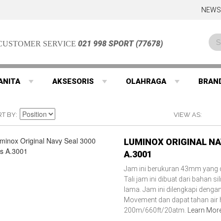
NEWS
021 998 SPORT (77678)
CUSTOMER SERVICE
ANITA
AKSESORIS
OLAHRAGA
BRAN
RT BY
VIEW AS
LUMINOX ORIGINAL NA
A.3001
Jam ini berukuran 43mm yang 
Tali jam ini dibuat dari bahan s
lama. Jam ini dilengkapi denga
Movement dan dapat tahan air
200m/660ft/20atm.
Learn Mor