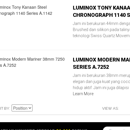
LUMINOX TONY KANAA
CHRONOGRAPH 1140 SE
Jam ini berukuran 44mm dengan
Brushed dan silikon pada taliny
teknologi Swiss Quartz Movem
LUMINOX MODERN MAR
SERIES A.7252
Jam ini berukuran 38mm merup
elegan dan juga kuat yang coc
hidup aktif. Jam ini juga dilapis
Learn More
RT BY
VIEW AS