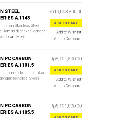
N STEEL
Rp19,063,800.00
RIES A.1143
ADD TO CART
 bahan Stainless Steel
a. Jam ini dilengkapi dengan
Add to Wishlist
ent.
Learn More
Add to Compare
N PC CARBON
Rp8,101,800.00
RIES A.1101.5
ADD TO CART
n bahan karbon dan silikon
i dengan teknologi Swiss
Add to Wishlist
Add to Compare
N PC CARBON
Rp8,101,800.00
RIES A.1105.5
ADD TO CART