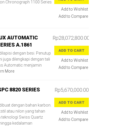
on Chronograph 1100 Series
Add to Wishlist
Add to Compare
OUX AUTOMATIC
Rp28,072,800.00
RIES A.1861
ADD TO CART
ilapisi dengan besi. Penutup
ni juga dilengkapi dengan tali
Add to Wishlist
wiss Automatic menjamin
Add to Compare
rn More
PC 8820 SERIES
Rp5,670,000.00
ADD TO CART
dibuat dengan bahan karbon.
kstil atau nilon yang tahan
Add to Wishlist
n teknologi Swiss Quartz
Add to Compare
 hingga kedalaman