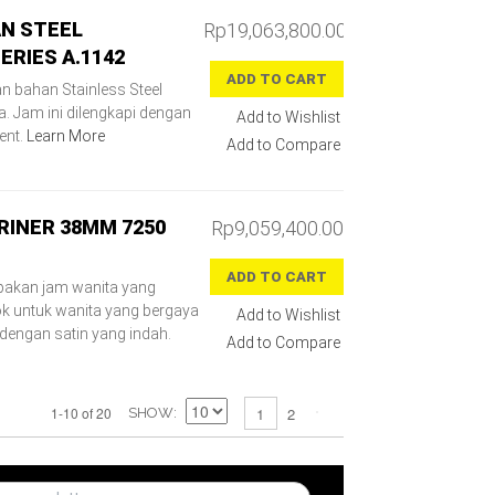
N STEEL
Rp19,063,800.00
RIES A.1142
ADD TO CART
 bahan Stainless Steel
a. Jam ini dilengkapi dengan
Add to Wishlist
ent.
Learn More
Add to Compare
INER 38MM 7250
Rp9,059,400.00
ADD TO CART
akan jam wanita yang
ok untuk wanita yang bergaya
Add to Wishlist
i dengan satin yang indah.
Add to Compare
2
1-10 of 20
1
SHOW